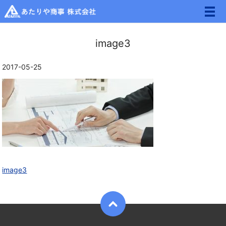
メ
image3
2017-05-25
image3