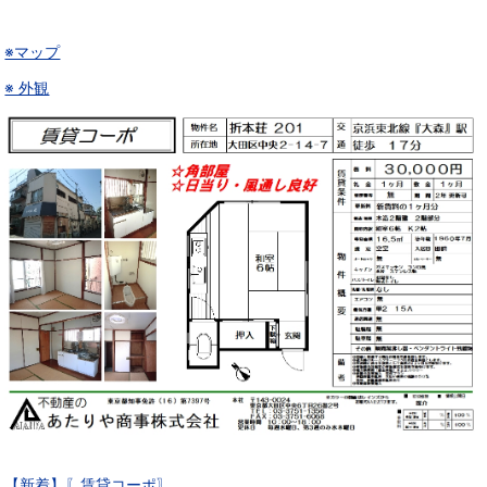
※マップ
※ 外観
【新着】〖賃貸コーポ〗