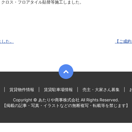
 クロス・フロアタイル貼替等施工しました。
ました。
【ご成約
賃貸物件情報
賃貸駐車場情報
売主・大家さん募集
Copyright © あたりや商事株式会社 All Rights Reserved.
【掲載の記事・写真・イラストなどの無断複写・転載等を禁じます】