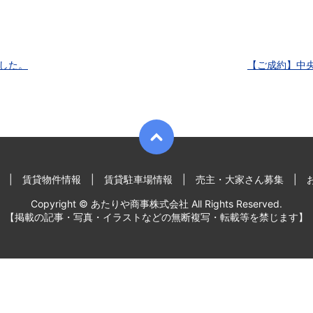
ました。
【ご成約】中央
賃貸物件情報
賃貸駐車場情報
売主・大家さん募集
Copyright © あたりや商事株式会社 All Rights Reserved.
【掲載の記事・写真・イラストなどの無断複写・転載等を禁じます】