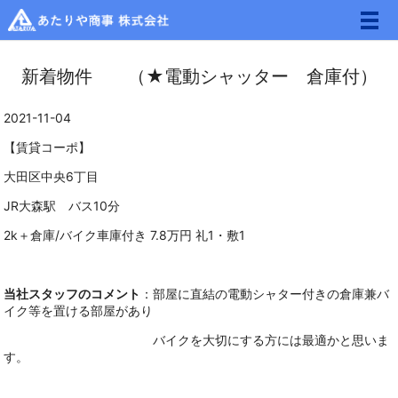
メ
新着物件 （★電動シャッター 倉庫付）
2021-11-04
【賃貸コーポ】
大田区中央6丁目
JR大森駅 バス10分
2k＋倉庫/バイク車庫付き 7.8万円 礼1・敷1
当社スタッフのコメント
：部屋に直結の電動シャター付きの倉庫兼バ
イク等を置ける部屋があり
バイクを大切にする方には最適かと思いま
す。