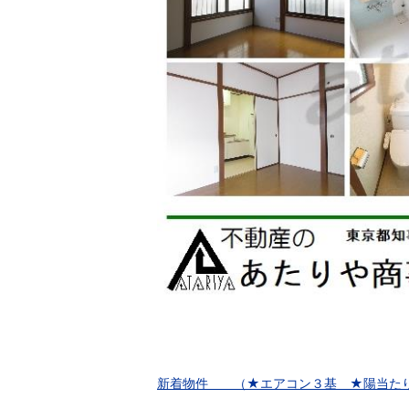
新着物件 （★エアコン３基 ★陽当た