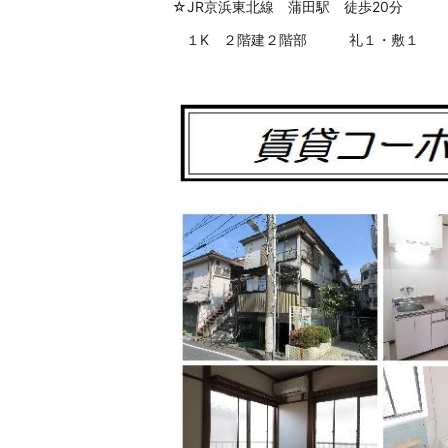
☆JR京浜東北線 蒲田駅 徒歩20分
１K ２階建２階部 礼１・敷１