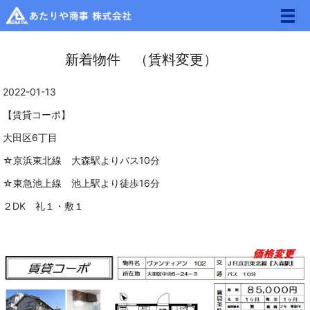
メ
新着物件 （賃料変更）
2022-01-13
【賃貸コーポ】
大田区6丁目
☆京浜東北線 大森駅よりバス10分
☆東急池上線 池上駅より徒歩16分
２DK 礼１・敷１