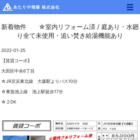
メ
新着物件 ☆室内リフォーム済 / 庭あり・水廻
り全て未使用・追い焚き給湯機能あり
2022-01-25
【賃貸コーポ】
大田区中央6丁目
☆JR京浜東北線 大森駅よりバス10分
☆東急池上線 池上駅徒歩17分
☆２DK