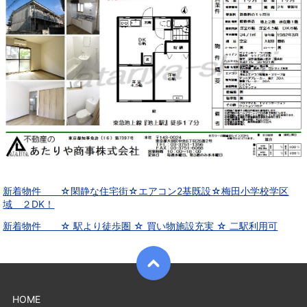
新着物件 ☆閑静な住宅街☆エアコン2基既設☆梅田小学校学区
域 ２DK！
新着物件 ☆ 駅より徒歩圏 ☆ 買い物施設充実 ☆ 二駅利用可
HOME