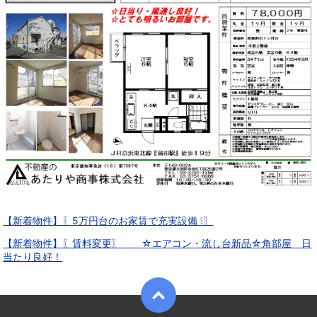
【新着物件】〖5万円台のお家賃で充実設備 ❕〗
【新着物件】〖賃料変更〗 ☆エアコン・流し台新品☆角部屋 日
当たり良好！