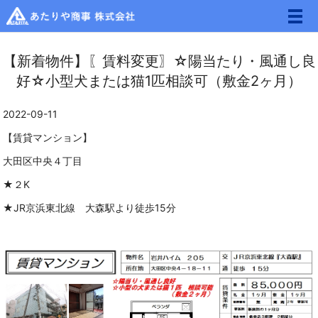
メ
【新着物件】〖賃料変更〗☆陽当たり・風通し良
好☆小型犬または猫1匹相談可（敷金2ヶ月）
2022-09-11
【賃貸マンション】
大田区中央４丁目
★２K
★JR京浜東北線 大森駅より徒歩15分