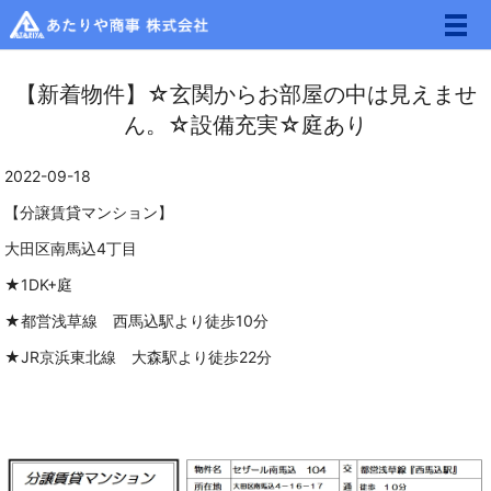
メ
【新着物件】☆玄関からお部屋の中は見えませ
ん。☆設備充実☆庭あり
2022-09-18
【分譲賃貸マンション】
大田区南馬込4丁目
★1DK+庭
★都営浅草線 西馬込駅より徒歩10分
★JR京浜東北線 大森駅より徒歩22分