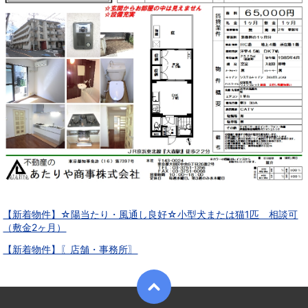
【新着物件】☆陽当たり・風通し良好☆小型犬または猫1匹 相談可
（敷金2ヶ月）
【新着物件】〖店舗・事務所〗