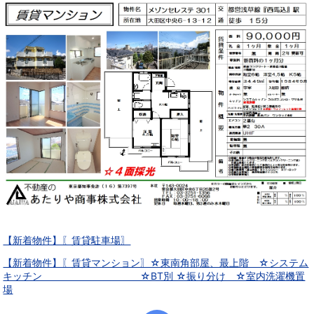
【新着物件】〖賃貸駐車場〗
【新着物件】〖賃貸マンション〗☆東南角部屋、最上階 ☆システム
キッチン ☆BT別 ☆振り分け ☆室内洗濯機置
場