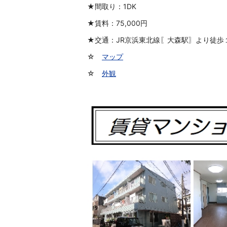
★間取り：1DK
★賃料：75,000円
★交通：JR京浜東北線〖大森駅〗より徒歩
☆
マップ
☆
外観