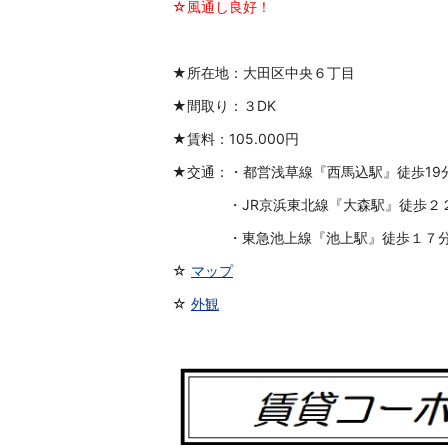
☆風通し良好！
★所在地：大田区中央６丁目
★間取り：３DK
★賃料：105.000円
★交通：・都営浅草線
『西馬込駅』徒歩19
・JR
京浜東北線『大森駅』徒歩２
・
東急池上線『池上駅』徒歩１７
☆
マップ
☆
外観