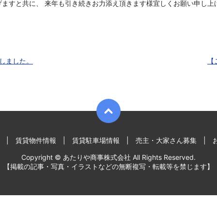
げますと共に、 来年も引き続きお力添え頂きます様宜しくお願い申し上
加しました。
【
賃貸物件情報
賃貸駐車場情報
売主・大家さん募集
Copyright © あたりや商事株式会社 All Rights Reserved.
【掲載の記事・写真・イラストなどの無断複写・転載等を禁じます】