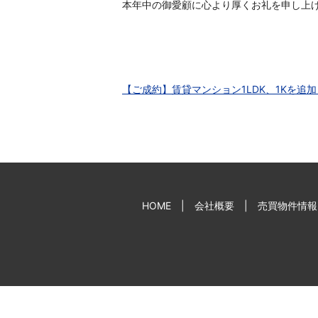
本年中の御愛顧に心より厚くお礼を申し上
【ご成約】賃貸マンション1LDK、1Kを追
HOME
会社概要
売買物件情報