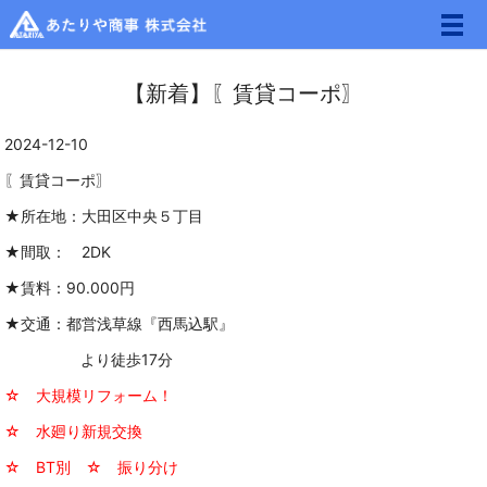
メ
【新着】〖賃貸コーポ〗
2024-12-10
〖賃貸コーポ〗
★所在地：
大田区中央５丁目
★
間取： 2DK
★賃料：9
0.000円
★交通：
都営浅草線
『
西馬込駅
』
より徒歩17分
☆ 大規模リフォーム！
☆ 水廻り新規交換
☆ BT別 ☆ 振り分け