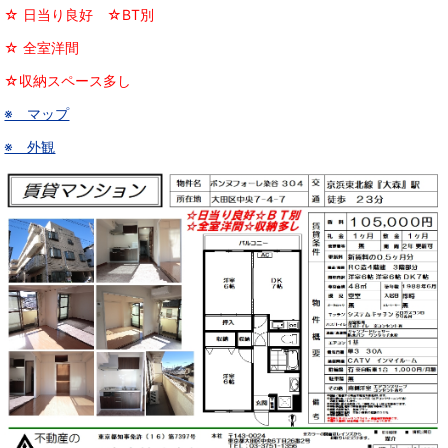
☆ 日当り良好 ☆BT別
☆ 全室洋間
☆収納スペース多し
※ マップ
※ 外観