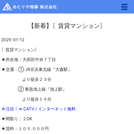
メ
【新着】〖賃貸マンション〗
2025-01-12
〖賃貸マンション〗
★所在地：大田区中央７丁目
★交通：① JR京浜東北線『大森駅』
より徒歩２３分
② 東急池上線『池上駅』
より徒歩１４分
☆注目！⇒ CATV / インターネット無料
★間取り：２DK
★賃料：１０５.０００円