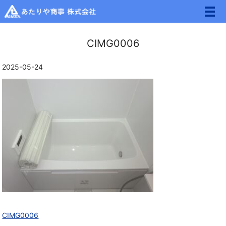
メ
CIMG0006
2025-05-24
CIMG0006