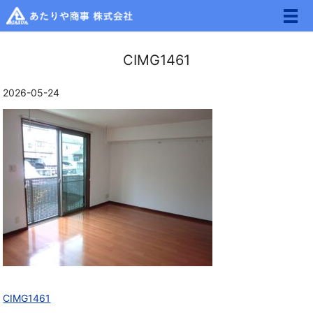
メ
CIMG1461
2026-05-24
CIMG1461