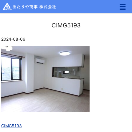
メ
CIMG5193
2024-08-06
CIMG5193