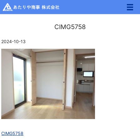
メ
CIMG5758
2024-10-13
CIMG5758