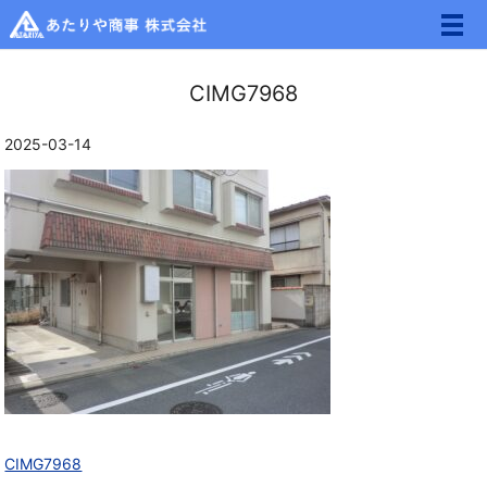
メ
CIMG7968
2025-03-14
CIMG7968